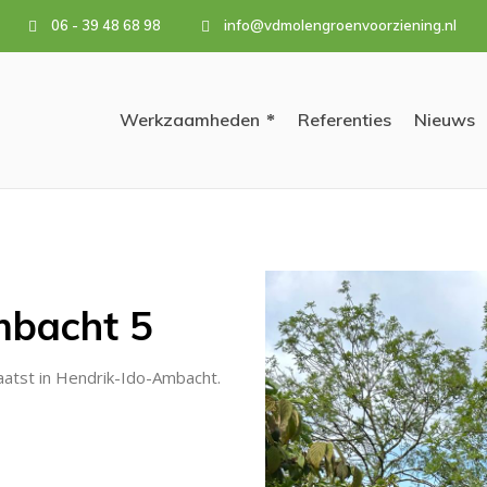
06 - 39 48 68 98
info@vdmolengroenvoorziening.nl
Werkzaamheden
Referenties
Nieuws
mbacht 5
laatst in Hendrik-Ido-Ambacht.