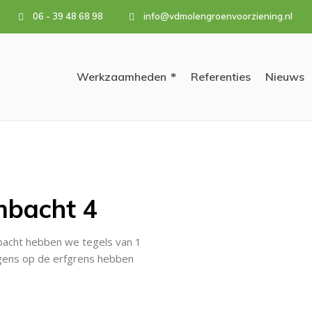
06 - 39 48 68 98
info@vdmolengroenvoorziening.nl
Werkzaamheden
Referenties
Nieuws
mbacht 4
mbacht hebben we tegels van 1
lgens op de erfgrens hebben